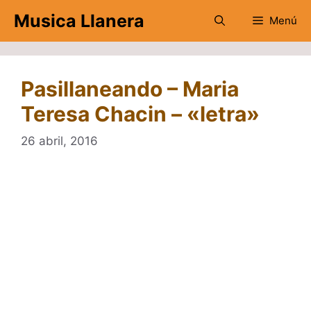
Saltar
Musica Llanera
Menú
al
contenido
Pasillaneando – Maria
Teresa Chacin – «letra»
26 abril, 2016