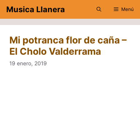
Saltar
Musica Llanera
Menú
al
contenido
Mi potranca flor de caña –
El Cholo Valderrama
19 enero, 2019