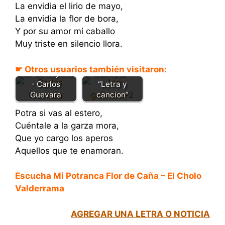
La envidia el lirio de mayo,
La envidia la flor de bora,
Y por su amor mi caballo
Muy triste en silencio llora.
Romance de
luna llena - Teo
☛ Otros usuarios también visitaron:
Flor de cayena
Galindez –
- Carlos
“Letra y
Guevara
cancion”
Potra si vas al estero,
Cuéntale a la garza mora,
Que yo cargo los aperos
Aquellos que te enamoran.
Escucha Mi Potranca Flor de Caña – El Cholo
Valderrama
AGREGAR UNA LETRA O NOTICIA