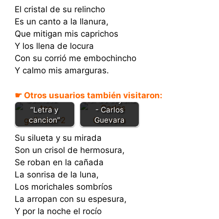
El cristal de su relincho
Es un canto a la llanura,
Que mitigan mis caprichos
Y los llena de locura
Con su corrió me embochincho
Y calmo mis amarguras.
Romance de
luna llena - Teo
☛ Otros usuarios también visitaron:
Galindez –
Flor de cayena
“Letra y
- Carlos
cancion”
Guevara
Su silueta y su mirada
Son un crisol de hermosura,
Se roban en la cañada
La sonrisa de la luna,
Los morichales sombríos
La arropan con su espesura,
Y por la noche el rocío