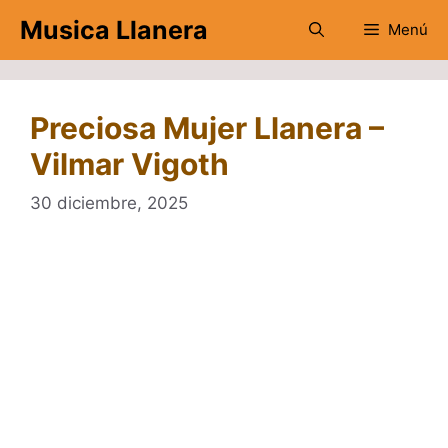
Saltar
Musica Llanera
Menú
al
contenido
Preciosa Mujer Llanera –
Vilmar Vigoth
30 diciembre, 2025