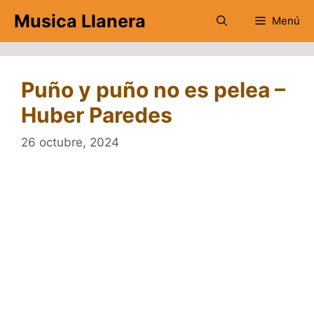
Saltar
Musica Llanera
Menú
al
contenido
Puño y puño no es pelea –
Huber Paredes
26 octubre, 2024