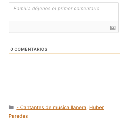
0
COMENTARIOS
Categorías
- Cantantes de música llanera
,
Huber
Paredes