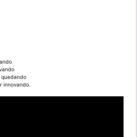
rando
rvando
n quedando
r innovando.