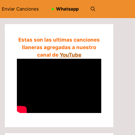
Enviar Canciones
➤
Whatsapp
Estas son las ultimas canciones
llaneras agregadas a nuestro
canal de
YouTube