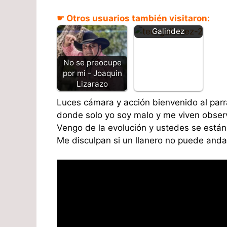
Un amor
☛ Otros usuarios también visitaron:
verdadero - Teo
Galindez
No se preocupe
por mi - Joaquin
Lizarazo
Luces cámara y acción bienvenido al par
donde solo yo soy malo y me viven obse
Vengo de la evolución y ustedes se está
Me disculpan si un llanero no puede anda