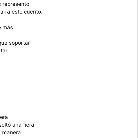
s represento
arra este cuento.
de más
que soportar
tar.
nera
oltó una fiera
ta manera