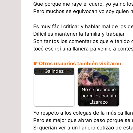
Que porque me raye el cuero, yo ya no lo
Pero muchos se equivocan yo soy quien n
Es muy fácil criticar y hablar mal de los 
Difícil es mantener la familia y trabajar
Son tantos los comentarios que e tenido 
tocó escribí una llanera pa venile a contes
Un amor
☛ Otros usuarios también visitaron:
verdadero - Teo
Galindez
No se preocupe
por mi - Joaquin
Lizarazo
Yo respeto a los colegas de la música lla
Pero es mejor que abran paso porque se s
Si querían ver a un llanero cotizao de es