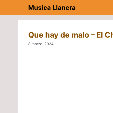
Saltar
Musica Llanera
al
contenido
Que hay de malo – El 
8 marzo, 2024