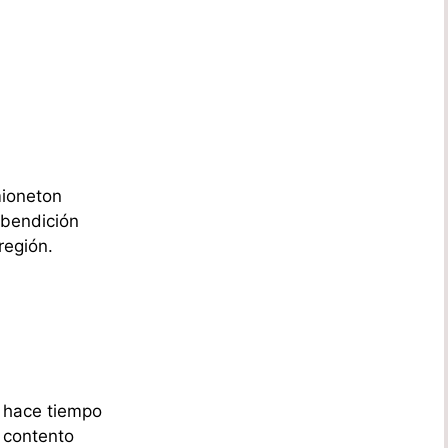
mioneton
 bendición
región.
e hace tiempo
 contento