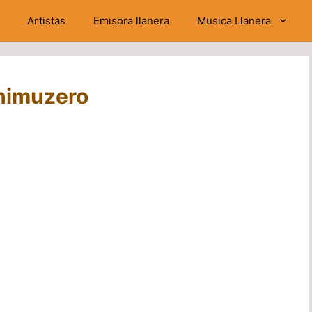
Artistas
Emisora llanera
Musica Llanera
Chimuzero