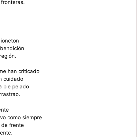
fronteras.
mioneton
 bendición
región.
me han criticado
n cuidado
a pie pelado
rrastrao.
ente
lvo como siempre
 de frente
sente.