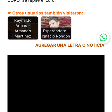
CORO: se repite el coro.
☛ Otros usuarios también visitaron:
Canto a
Reynaldo
Armas –
Armando
Esperandote -
Martinez
Ignacio Rondon
AGREGAR UNA LETRA O NOTICIA