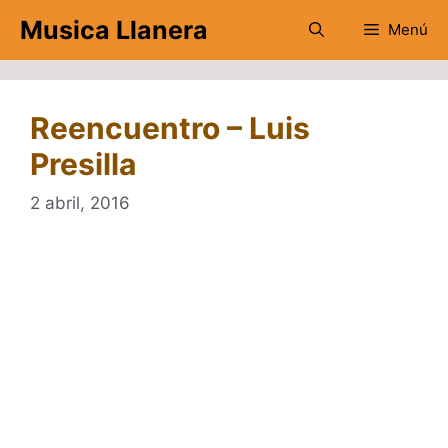
Saltar
Musica Llanera
Menú
al
contenido
Reencuentro – Luis
Presilla
2 abril, 2016