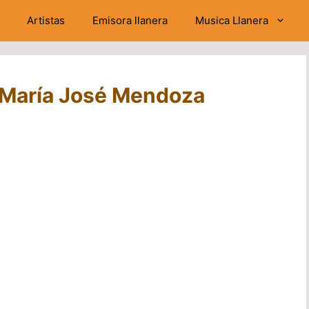
Artistas
Emisora llanera
Musica Llanera
– María José Mendoza