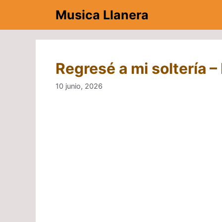
Saltar
Musica Llanera
al
contenido
Regresé a mi soltería 
10 junio, 2026