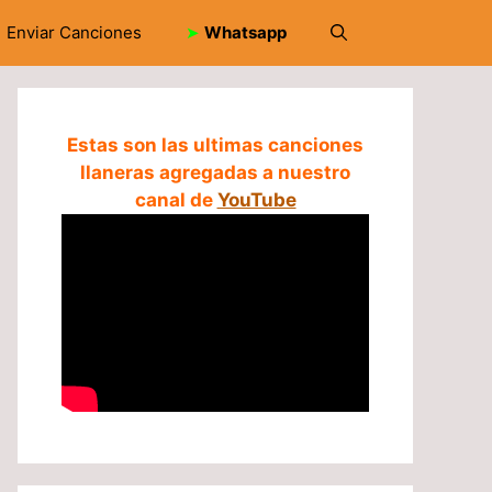
Enviar Canciones
➤
Whatsapp
Estas son las ultimas canciones
llaneras agregadas a nuestro
canal de
YouTube