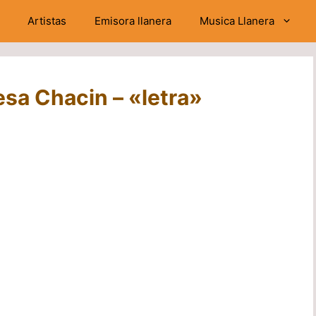
Artistas
Emisora llanera
Musica Llanera
esa Chacin – «letra»