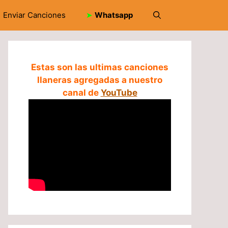
Enviar Canciones
➤
Whatsapp
Estas son las ultimas canciones
llaneras agregadas a nuestro
canal de
YouTube