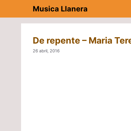
Saltar
Musica Llanera
al
contenido
De repente – Maria Ter
26 abril, 2016