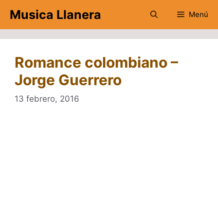
Saltar
Musica Llanera
Menú
al
contenido
Romance colombiano –
Jorge Guerrero
13 febrero, 2016