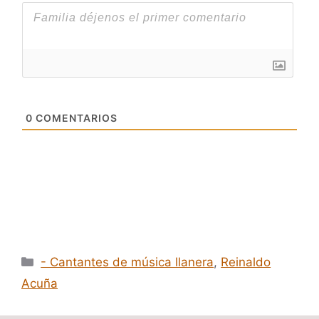
0
COMENTARIOS
Categorías
- Cantantes de música llanera
,
Reinaldo
Acuña