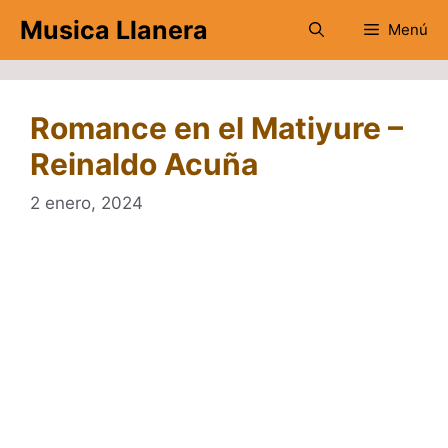
Saltar
Musica Llanera
Menú
al
contenido
Romance en el Matiyure –
Reinaldo Acuña
2 enero, 2024