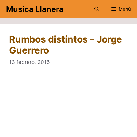
Saltar
Musica Llanera
Menú
al
contenido
Rumbos distintos – Jorge
Guerrero
13 febrero, 2016