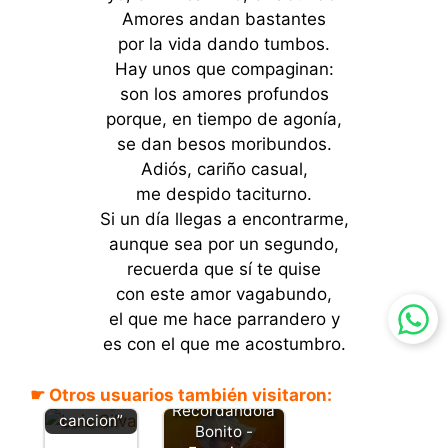
Amores andan bastantes
por la vida dando tumbos.
Hay unos que compaginan:
son los amores profundos
porque, en tiempo de agonía,
se dan besos moribundos.
Adiós, cariño casual,
me despido taciturno.
Si un día llegas a encontrarme,
aunque sea por un segundo,
recuerda que sí te quise
con este amor vagabundo,
el que me hace parrandero y
Distintos
es con el que me acostumbro.
destinos –
Luis Silva –
☛ Otros usuarios también visitaron:
“letra y
Recordándola
cancion”
Bonito -