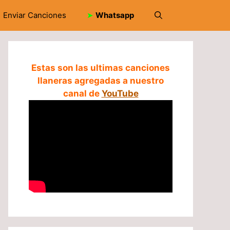
Enviar Canciones
➤
Whatsapp
Estas son las ultimas canciones
llaneras agregadas a nuestro
canal de
YouTube