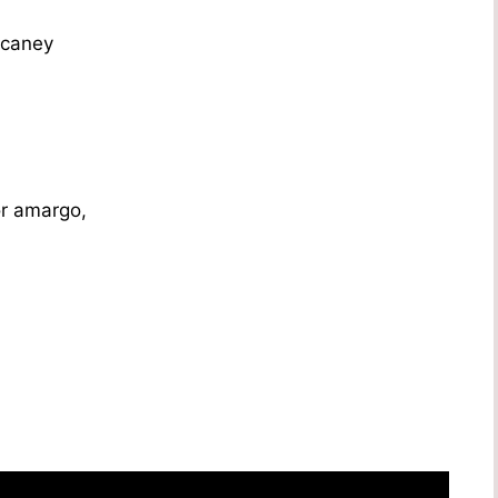
 caney
,
or amargo,