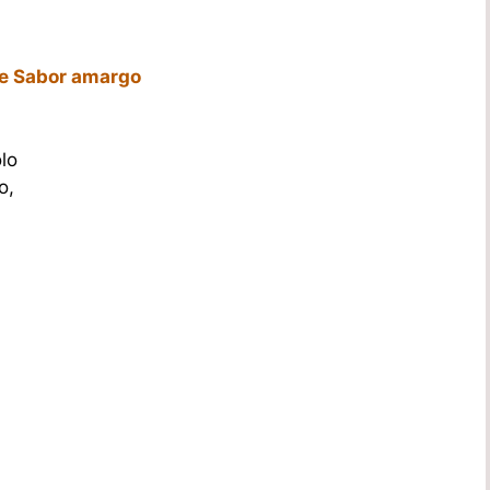
de Sabor amargo
lo
o,