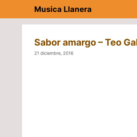
Saltar
Musica Llanera
al
contenido
Sabor amargo – Teo Ga
21 diciembre, 2016