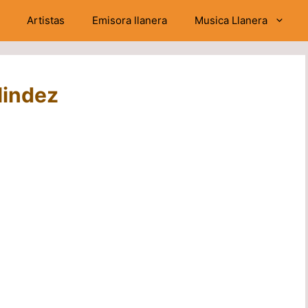
Artistas
Emisora llanera
Musica Llanera
lindez