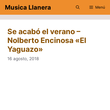
Saltar
Musica Llanera
Menú
al
contenido
Se acabó el verano –
Nolberto Encinosa «El
Yaguazo»
16 agosto, 2018