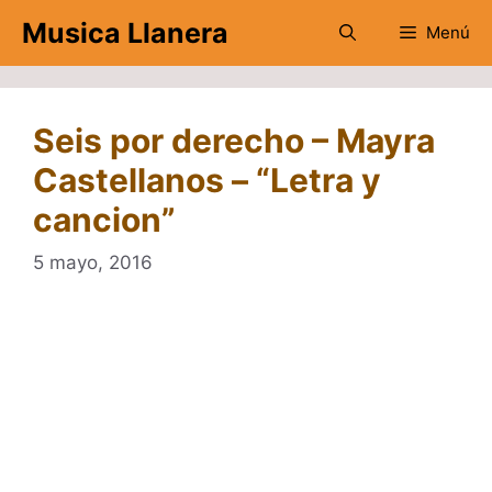
Saltar
Musica Llanera
Menú
al
contenido
Seis por derecho – Mayra
Castellanos – “Letra y
cancion”
5 mayo, 2016