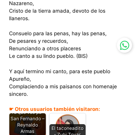
Nazareno,
Cristo de la tierra amada, devoto de los
llaneros.
Consuelo para las penas, hay las penas,
De pesares y recuerdos,
Renunciando a otros placeres
Le canto a su lindo pueblo. (BIS)
Y aquí termino mi canto, para este pueblo
Apureño,
Complaciendo a mis paisanos con homenaje
sincero.
☛ Otros usuarios también visitaron:
Tu que vas pa´
San Fernando –
Reynaldo
El taconeadito
Armas
- Zuly Tovar