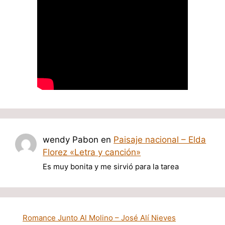
wendy Pabon
en
Paisaje nacional – Elda
Florez «Letra y canción»
Es muy bonita y me sirvió para la tarea
Romance Junto Al Molino – José Alí Nieves