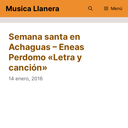
Saltar
Musica Llanera
Menú
al
contenido
Semana santa en
Achaguas – Eneas
Perdomo «Letra y
canción»
14 enero, 2016