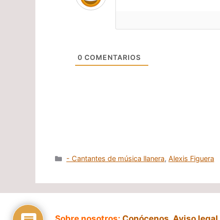
0
COMENTARIOS
Categorías
- Cantantes de música llanera
,
Alexis Figuera
Sobre nosotros:
Conócenos
,
Aviso legal