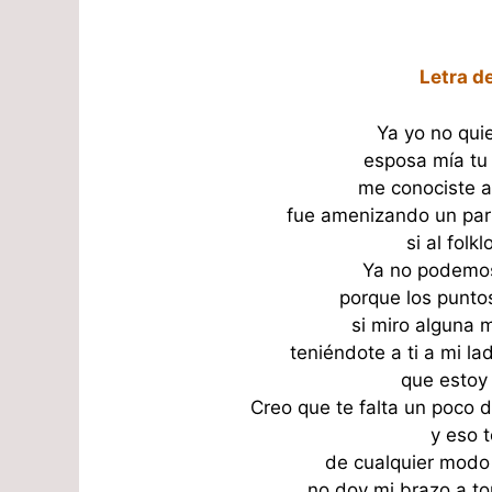
Letra d
Ya yo no quie
esposa mía tu
me conociste a
fue amenizando un par
si al folk
Ya no podemos 
porque los punto
si miro alguna 
teniéndote a ti a mi la
que estoy
Creo que te falta un poco 
y eso t
de cualquier modo
no doy mi brazo a to