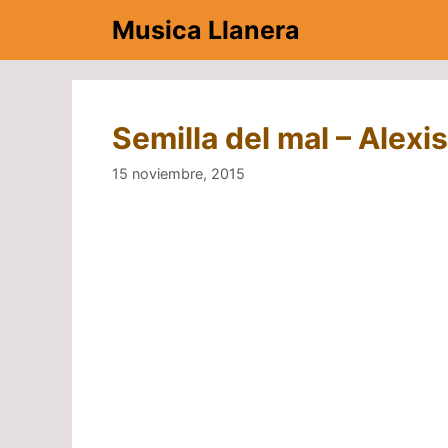
Saltar
Musica Llanera
al
contenido
Semilla del mal – Alexi
15 noviembre, 2015