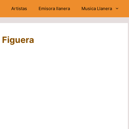
Artistas
Emisora llanera
Musica Llanera
s Figuera