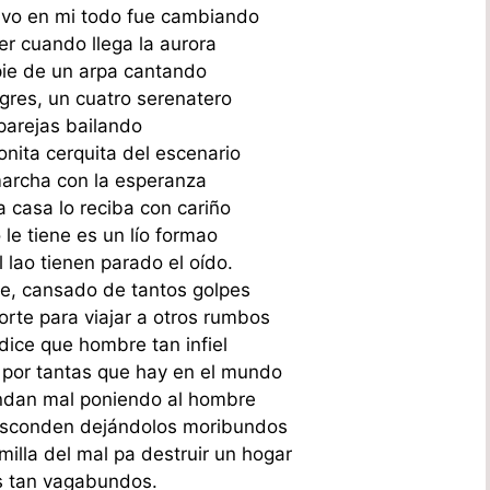
tivo en mi todo fue cambiando
er cuando llega la aurora
 pie de un arpa cantando
gres, un cuatro serenatero
parejas bailando
nita cerquita del escenario
archa con la esperanza
a casa lo reciba con cariño
 le tiene es un lío formao
l lao tienen parado el oído.
re, cansado de tantos golpes
rte para viajar a otros rumbos
dice que hombre tan infiel
 por tantas que hay en el mundo
ndan mal poniendo al hombre
esconden dejándolos moribundos
illa del mal pa destruir un hogar
s tan vagabundos.