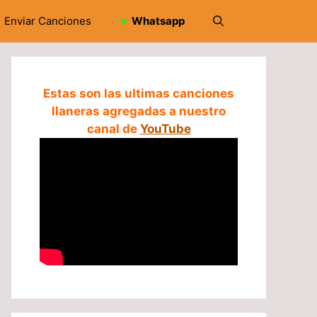
Enviar Canciones
➤
Whatsapp
Estas son las ultimas canciones
llaneras agregadas a nuestro
canal de
YouTube