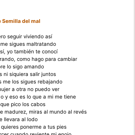
e Semilla del mal
ro seguir viviendo así
 me sigues maltratando
sí, yo también te conocí
rando, como hago para cambiar
lore lo sigo amando
ni siquiera salir juntos
s me los sigues rebajando
mujer a otra no puedo ver
do y eso es lo que a mi me tiene
 que pico los cabos
de madurez, miras al mundo al revés
e llevara al lodo
 quieres ponerme a tus pies
rcer cuando reviente mi enojo