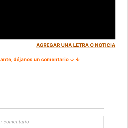
AGREGAR UNA LETRA O NOTICIA
tante, déjanos un comentario ↓ ↓