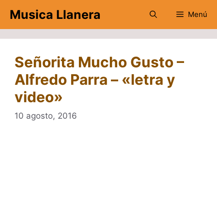
Saltar
Musica Llanera
Menú
al
contenido
Señorita Mucho Gusto –
Alfredo Parra – «letra y
video»
10 agosto, 2016