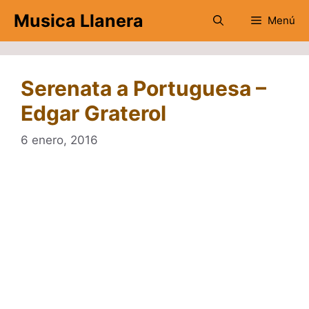
Saltar
Musica Llanera
Menú
al
contenido
Serenata a Portuguesa –
Edgar Graterol
6 enero, 2016