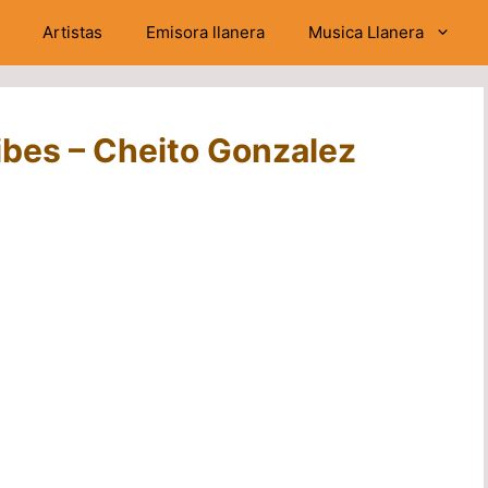
Artistas
Emisora llanera
Musica Llanera
ibes – Cheito Gonzalez