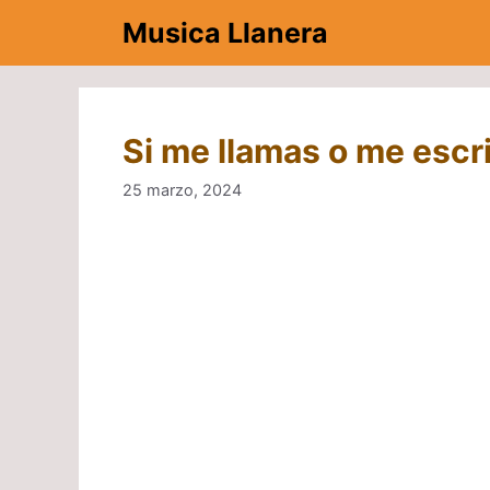
Saltar
Musica Llanera
al
contenido
Si me llamas o me escr
25 marzo, 2024