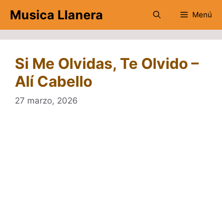
Saltar
Musica Llanera
Menú
al
contenido
Si Me Olvidas, Te Olvido –
Alí Cabello
27 marzo, 2026