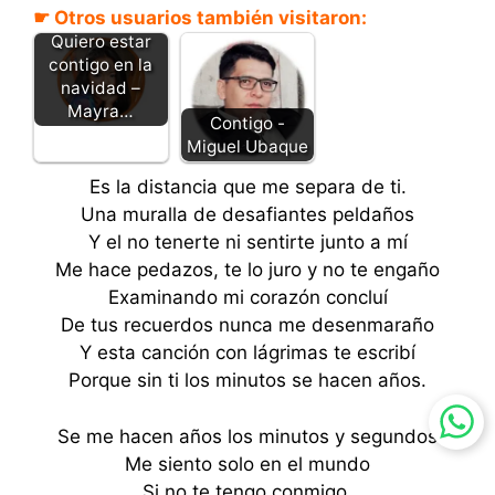
☛ Otros usuarios también visitaron:
Quiero estar
contigo en la
navidad –
Mayra…
Contigo -
Miguel Ubaque
Es la distancia que me separa de ti.
Una muralla de desafiantes peldaños
Y el no tenerte ni sentirte junto a mí
Me hace pedazos, te lo juro y no te engaño
Examinando mi corazón concluí
De tus recuerdos nunca me desenmaraño
Y esta canción con lágrimas te escribí
Porque sin ti los minutos se hacen años.
Se me hacen años los minutos y segundos
Me siento solo en el mundo
Si no te tengo conmigo,