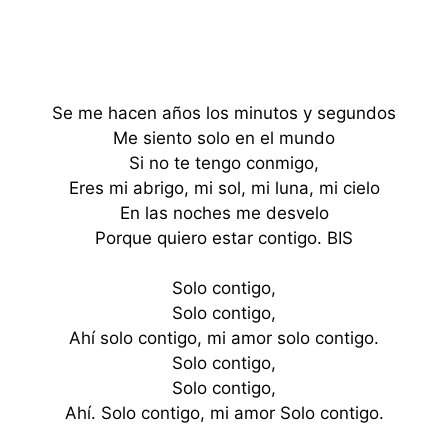
Se me hacen años los minutos y segundos
Me siento solo en el mundo
Si no te tengo conmigo,
Eres mi abrigo, mi sol, mi luna, mi cielo
En las noches me desvelo
Porque quiero estar contigo. BIS
Solo contigo,
Solo contigo,
Ahí solo contigo, mi amor solo contigo.
Solo contigo,
Solo contigo,
Ahí. Solo contigo, mi amor Solo contigo.