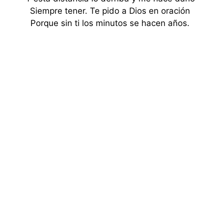
Siempre tener. Te pido a Dios en oración
Porque sin ti los minutos se hacen años.