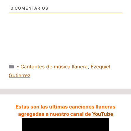
0
COMENTARIOS
Categorías
- Cantantes de música llanera
,
Ezequiel
Gutierrez
Estas son las ultimas canciones llaneras
agregadas a nuestro canal de
YouTube