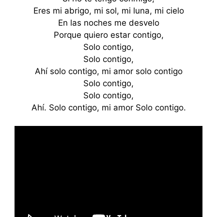
Eres mi abrigo, mi sol, mi luna, mi cielo
En las noches me desvelo
Porque quiero estar contigo,
Solo contigo,
Solo contigo,
Ahí solo contigo, mi amor solo contigo
Solo contigo,
Solo contigo,
Ahí. Solo contigo, mi amor Solo contigo.