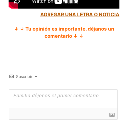
AGREGAR UNA LETRA O NOTICIA
↓ ↓ Tu opinión es importante, déjanos un
comentario ↓ ↓
Suscribir