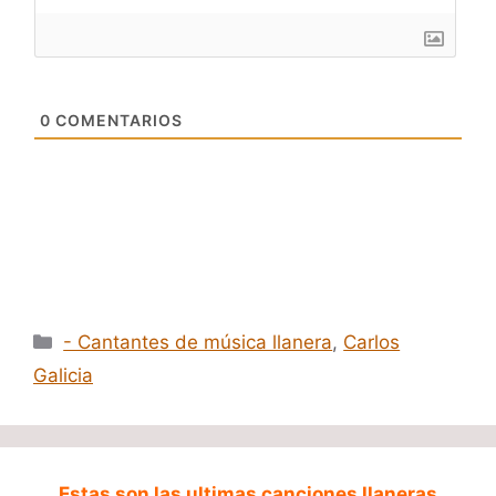
0
COMENTARIOS
Categorías
- Cantantes de música llanera
,
Carlos
Galicia
Estas son las ultimas canciones llaneras