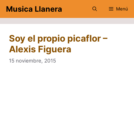
Saltar
Musica Llanera
Menú
al
contenido
Soy el propio picaflor –
Alexis Figuera
15 noviembre, 2015