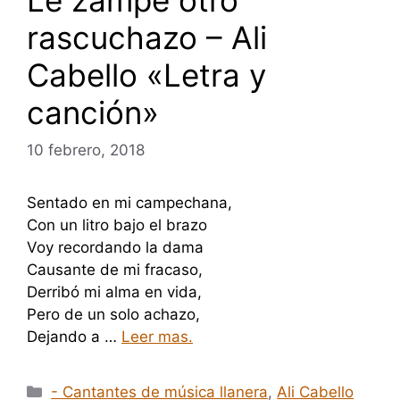
Le zampe otro
rascuchazo – Ali
Cabello «Letra y
canción»
10 febrero, 2018
Sentado en mi campechana,
Con un litro bajo el brazo
Voy recordando la dama
Causante de mi fracaso,
Derribó mi alma en vida,
Pero de un solo achazo,
Dejando a …
Leer mas.
Categorías
- Cantantes de música llanera
,
Ali Cabello