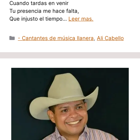
Cuando tardas en venir
Tu presencia me hace falta,
Que injusto el tiempo…
Leer mas.
Categorías
- Cantantes de música llanera
,
Ali Cabello