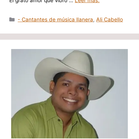
El grato amor que vibro …
Leer mas.
Categorías
- Cantantes de música llanera
,
Ali Cabello