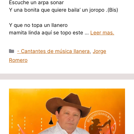
Escuche un arpa sonar
Y una bonita que quiere baila’ un joropo .(Bis)
Y que no topa un llanero
mamita linda aquí se topo este …
Leer mas.
Categorías
- Cantantes de música llanera
,
Jorge
Romero