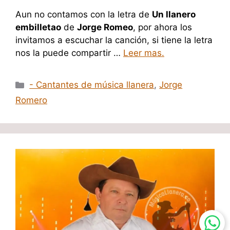
Aun no contamos con la letra de
Un llanero
embilletao
de
Jorge Romeo
, por ahora los
invitamos a escuchar la canción, si tiene la letra
nos la puede compartir …
Leer mas.
Categorías
- Cantantes de música llanera
,
Jorge
Romero