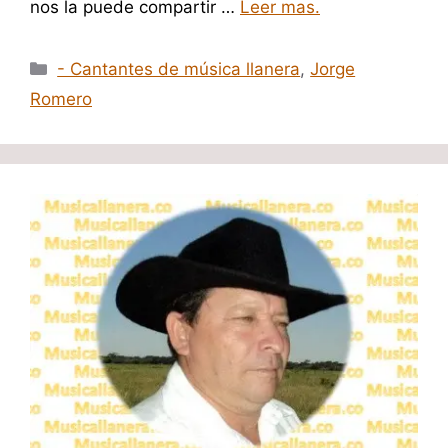
nos la puede compartir …
Leer mas.
Categorías
- Cantantes de música llanera
,
Jorge
Romero