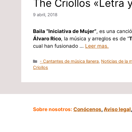
The Criollos «Letra 
9 abril, 2018
Baila “Iniciativa de Mujer”
, es una canció
Álvaro Rico
, la música y arreglos es de “
T
cual han fusionado …
Leer mas.
Categorías
- Cantantes de música llanera
,
Noticias de la m
Criollos
Sobre nosotros:
Conócenos
,
Aviso legal