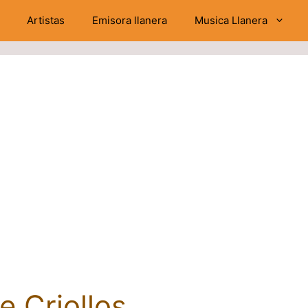
Artistas
Emisora llanera
Musica Llanera
 Criollos