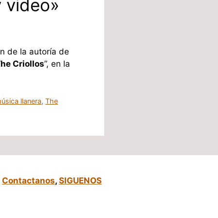
y video»
n de la autoría de
he Criollos
”, en la
úsica llanera
,
The
,
Contactanos
,
SIGUENOS