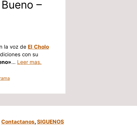
 Bueno –
en la voz de
El
Cholo
adiciones con su
ueno»
…
Leer mas.
rrama
,
Contactanos
,
SIGUENOS