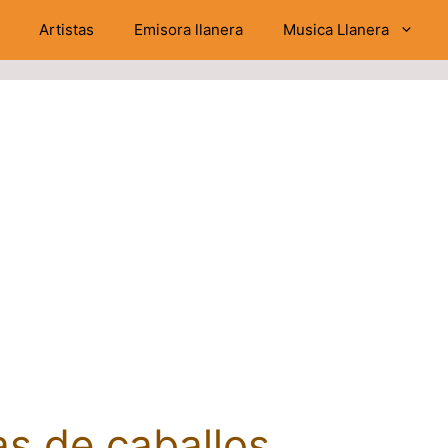
Artistas
Emisora llanera
Musica Llanera
as de caballos