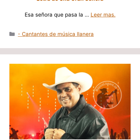
Esa señora que pasa la …
Leer mas.
Categorías
- Cantantes de música llanera