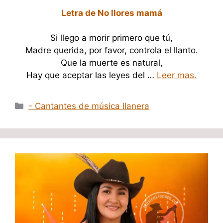
Letra de No llores mamá
Si llego a morir primero que tú,
Madre querida, por favor, controla el llanto.
Que la muerte es natural,
Hay que aceptar las leyes del …
Leer mas.
Categorías
- Cantantes de música llanera