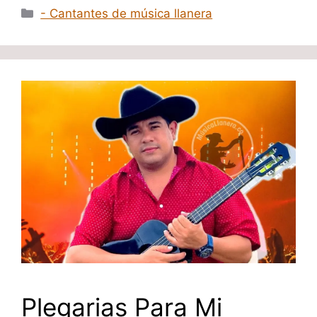
Categorías
- Cantantes de música llanera
Plegarias Para Mi