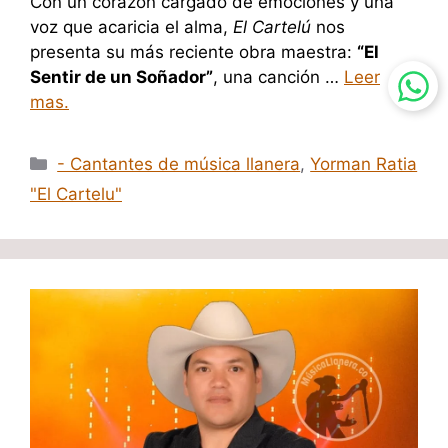
Con un corazón cargado de emociones y una
voz que acaricia el alma,
El Cartelú
nos
presenta su más reciente obra maestra:
“El
Sentir de un Soñador”
, una canción …
Leer
mas.
Categorías
- Cantantes de música llanera
,
Yorman Ratia
"El Cartelu"