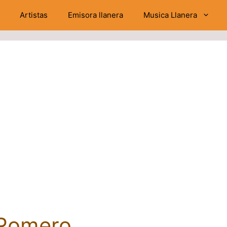
Artistas
Emisora llanera
Musica Llanera
 Romero