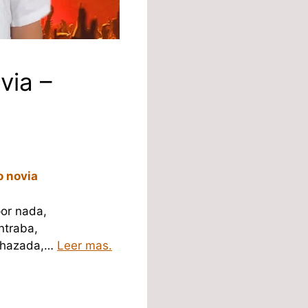
via –
o novia
or nada,
ntraba,
echazada,…
Leer mas.