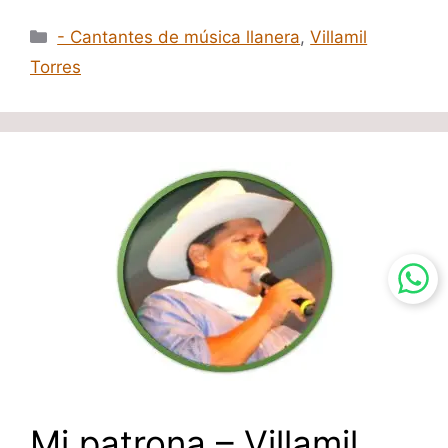
Categorías
- Cantantes de música llanera
,
Villamil
Torres
Mi patrona – Villamil