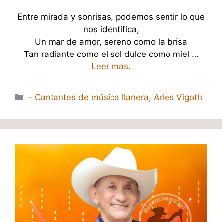
I
Entre mirada y sonrisas, podemos sentir lo que
nos identifica,
Un mar de amor, sereno como la brisa
Tan radiante como el sol dulce como miel …
Leer mas.
Categorías
- Cantantes de música llanera
,
Aries Vigoth