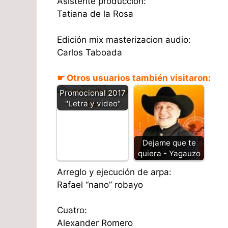
Asistente producción:
Tatiana de la Rosa
Edición mix masterizacion audio:
Carlos Taboada
Tu seras - Jhon
☛ Otros usuarios también visitaron:
Onofre
Promocional 2017
"Letra y video"
Dejame que te
quiera - Yagauzo
Arreglo y ejecución de arpa:
Rafael “nano” robayo
Cuatro:
Alexander Romero