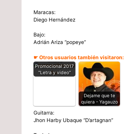
Maracas:
Diego Hernández
Bajo:
Adrián Ariza “popeye”
Tu seras - Jhon
☛ Otros usuarios también visitaron:
Onofre
Promocional 2017
"Letra y video"
Dejame que te
quiera - Yagauzo
Guitarra:
Jhon Harby Ubaque “D’artagnan”