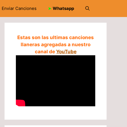
Enviar Canciones
➤
Whatsapp
Estas son las ultimas canciones
llaneras agregadas a nuestro
canal de
YouTube