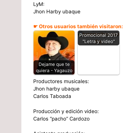
LyM:
Jhon Harby ubaque
Tu seras - Jhon
☛ Otros usuarios también visitaron:
Onofre
Promocional 2017
"Letra y video"
Dejame que te
quiera - Yagauzo
Productores musicales:
Jhon harby ubaque
Carlos Taboada
Producción y edición video:
Carlos “pacho” Cardozo