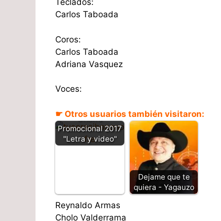
Teclados:
Carlos Taboada
Coros:
Carlos Taboada
Adriana Vasquez
Voces:
Tu seras - Jhon
☛ Otros usuarios también visitaron:
Onofre
Promocional 2017
"Letra y video"
Dejame que te
quiera - Yagauzo
Reynaldo Armas
Cholo Valderrama