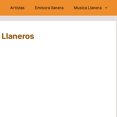
Artistas
Emisora llanera
Musica Llanera
 Llaneros