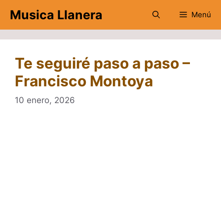
Saltar
Musica Llanera
Menú
al
contenido
Te seguiré paso a paso –
Francisco Montoya
10 enero, 2026