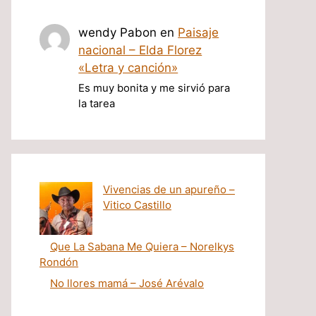
wendy Pabon
en
Paisaje
nacional – Elda Florez
«Letra y canción»
Es muy bonita y me sirvió para
la tarea
Vivencias de un apureño –
Vitico Castillo
Que La Sabana Me Quiera – Norelkys
Rondón
No llores mamá – José Arévalo