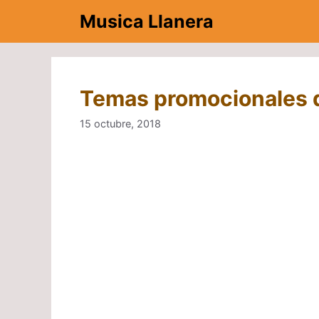
Saltar
Musica Llanera
al
contenido
Temas promocionales 
15 octubre, 2018