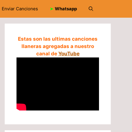
Enviar Canciones
➤
Whatsapp
Estas son las ultimas canciones
llaneras agregadas a nuestro
canal de
YouTube