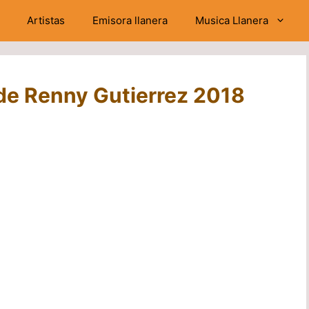
Artistas
Emisora llanera
Musica Llanera
de Renny Gutierrez 2018