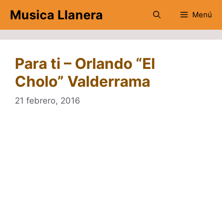
Saltar
Musica Llanera
Menú
al
contenido
Para ti – Orlando “El
Cholo” Valderrama
21 febrero, 2016