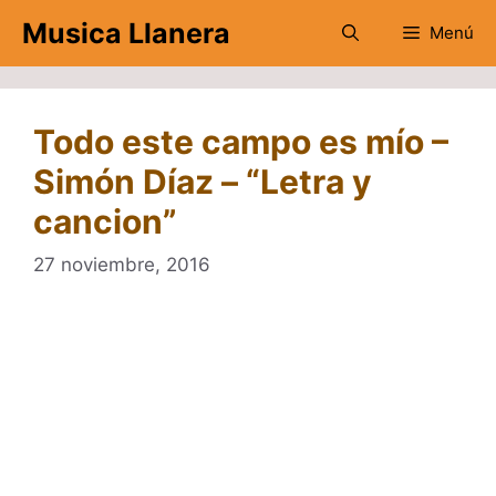
Saltar
Musica Llanera
Menú
al
contenido
Todo este campo es mío –
Simón Díaz – “Letra y
cancion”
27 noviembre, 2016