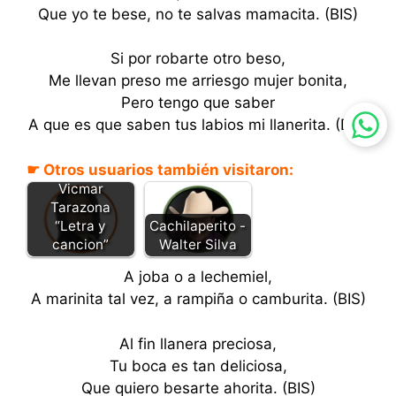
Que yo te bese, no te salvas mamacita. (BIS)
Si por robarte otro beso,
Me llevan preso me arriesgo mujer bonita,
Pero tengo que saber
A que es que saben tus labios mi llanerita. (BIS)
☛ Otros usuarios también visitaron:
Beso robado -
Vicmar
Tarazona
“Letra y
Cachilaperito -
cancion”
Walter Silva
A joba o a lechemiel,
A marinita tal vez, a rampiña o camburita. (BIS)
Al fin llanera preciosa,
Tu boca es tan deliciosa,
Que quiero besarte ahorita. (BIS)