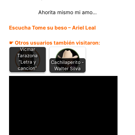
Ahorita mismo mi amo…
Escucha Tome su beso – Ariel Leal
☛ Otros usuarios también visitaron:
Beso robado -
Vicmar
Tarazona
“Letra y
Cachilaperito -
cancion”
Walter Silva