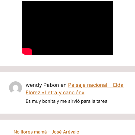
wendy Pabon
en
Paisaje nacional – Elda
Florez «Letra y canción»
Es muy bonita y me sirvió para la tarea
No llores mamá – José Arévalo