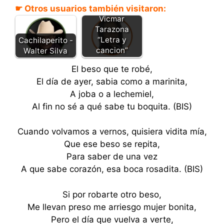
☛ Otros usuarios también visitaron:
Beso robado -
Vicmar
Tarazona
“Letra y
Cachilaperito -
cancion”
Walter Silva
El beso que te robé,
El día de ayer, sabia como a marinita,
A joba o a lechemiel,
Al fin no sé a qué sabe tu boquita. (BIS)
Cuando volvamos a vernos, quisiera vidita mía,
Que ese beso se repita,
Para saber de una vez
A que sabe corazón, esa boca rosadita. (BIS)
Si por robarte otro beso,
Me llevan preso me arriesgo mujer bonita,
Pero el día que vuelva a verte,