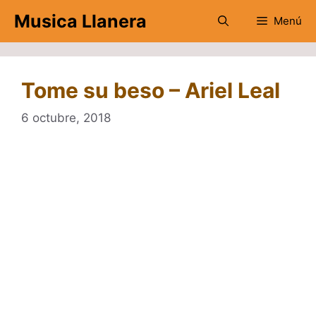
Saltar
Musica Llanera
Menú
al
contenido
Tome su beso – Ariel Leal
6 octubre, 2018