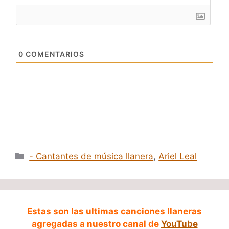
0
COMENTARIOS
Categorías
- Cantantes de música llanera
,
Ariel Leal
Estas son las ultimas canciones llaneras
agregadas a nuestro canal de
YouTube