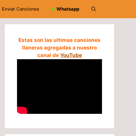
Enviar Canciones
➤
Whatsapp
Estas son las ultimas canciones
llaneras agregadas a nuestro
canal de
YouTube