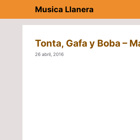
Saltar
Musica Llanera
al
contenido
Tonta, Gafa y Boba – M
26 abril, 2016