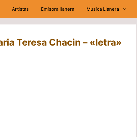
Artistas
Emisora llanera
Musica Llanera
aria Teresa Chacin – «letra»