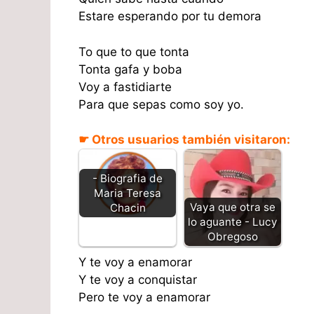
Estare esperando por tu demora
To que to que tonta
Tonta gafa y boba
Voy a fastidiarte
Para que sepas como soy yo.
☛ Otros usuarios también visitaron:
- Biografia de
Maria Teresa
Vaya que otra se
Chacin
lo aguante - Lucy
Obregoso
Y te voy a enamorar
Y te voy a conquistar
Pero te voy a enamorar