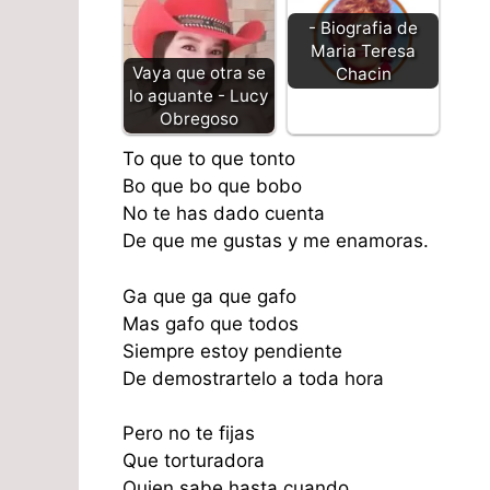
- Biografia de
Maria Teresa
Vaya que otra se
Chacin
lo aguante - Lucy
Obregoso
To que to que tonto
Bo que bo que bobo
No te has dado cuenta
De que me gustas y me enamoras.
Ga que ga que gafo
Mas gafo que todos
Siempre estoy pendiente
De demostrartelo a toda hora
Pero no te fijas
Que torturadora
Quien sabe hasta cuando