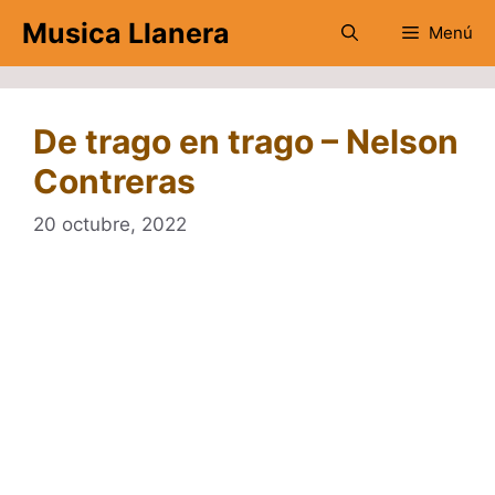
Saltar
Musica Llanera
Menú
al
contenido
De trago en trago – Nelson
Contreras
20 octubre, 2022