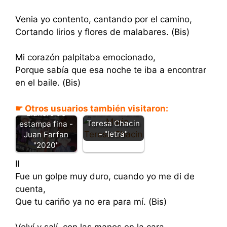
Venia yo contento, cantando por el camino,
Cortando lirios y flores de malabares. (Bis)
Mi corazón palpitaba emocionado,
Porque sabía que esa noche te iba a encontrar
en el baile. (Bis)
☛ Otros usuarios también visitaron:
Ahora - Maria
Llanero de
Teresa Chacin
estampa fina -
- "letra"
Juan Farfan
"2020"
II
Fue un golpe muy duro, cuando yo me di de
cuenta,
Que tu cariño ya no era para mí. (Bis)