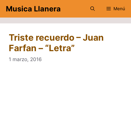
Saltar
Musica Llanera
Menú
al
contenido
Triste recuerdo – Juan
Farfan – “Letra”
1 marzo, 2016