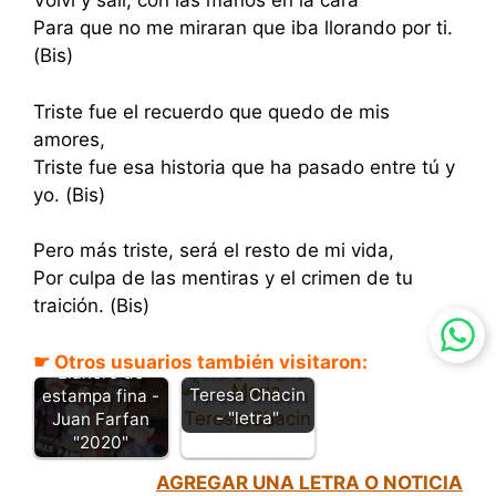
Volví y salí, con las manos en la cara
Para que no me miraran que iba llorando por ti.
(Bis)
Triste fue el recuerdo que quedo de mis
amores,
Triste fue esa historia que ha pasado entre tú y
yo. (Bis)
Pero más triste, será el resto de mi vida,
Por culpa de las mentiras y el crimen de tu
traición. (Bis)
☛ Otros usuarios también visitaron:
Ahora - Maria
Llanero de
Teresa Chacin
estampa fina -
- "letra"
Juan Farfan
"2020"
AGREGAR UNA LETRA O NOTICIA