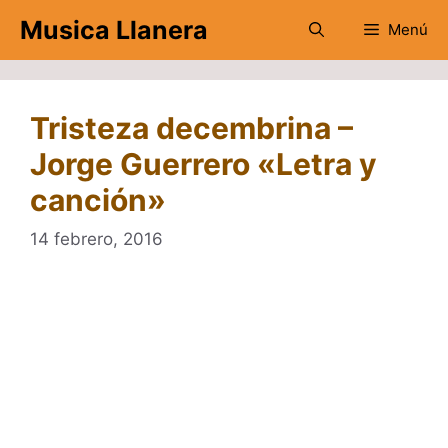
Saltar
Musica Llanera
Menú
al
contenido
Tristeza decembrina –
Jorge Guerrero «Letra y
canción»
14 febrero, 2016