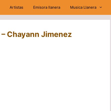
Artistas
Emisora llanera
Musica Llanera
o – Chayann Jimenez