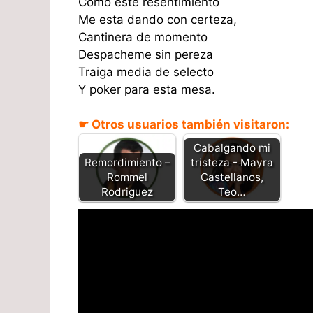
Como este resentimiento
Me esta dando con certeza,
Cantinera de momento
Despacheme sin pereza
Traiga media de selecto
Y poker para esta mesa.
☛ Otros usuarios también visitaron:
Cabalgando mi
Remordimiento –
tristeza - Mayra
Rommel
Castellanos,
Rodriguez
Teo…