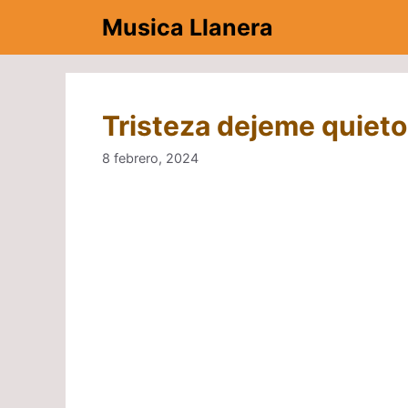
Saltar
Musica Llanera
al
contenido
Tristeza dejeme quiet
8 febrero, 2024