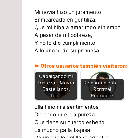
Mi novia hizo un juramento
Enmcarcado en gentiliza,
Que mi hiba a amar todo el tiempo
A pesar de mi pobreza,
Y no le dio cumplimiento
A lo ancho de su promesa.
☛ Otros usuarios también visitaron:
Cabalgando mi
tristeza - Mayra
Remordimiento –
Castellanos,
Rommel
Teo…
Rodriguez
Ella hirio mis sentimientos
Diciendo que era pureza
Que tiene su cuerpo esbelto
Es mucho pa la bajesa
De un criollo del llano adentro