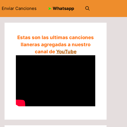
Enviar Canciones
➤
Whatsapp
Estas son las ultimas canciones
llaneras agregadas a nuestro
canal de
YouTube