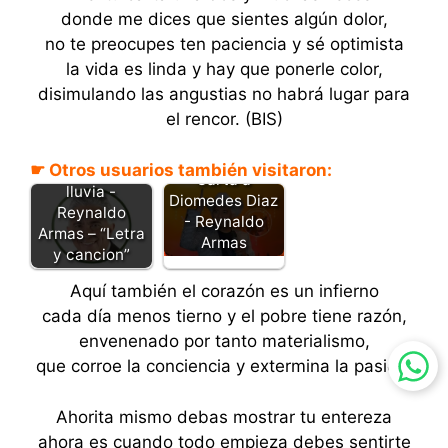
donde me dices que sientes algún dolor,
no te preocupes ten paciencia y sé optimista
la vida es linda y hay que ponerle color,
disimulando las angustias no habrá lugar para
el rencor. (BIS)
☛ Otros usuarios también visitaron:
Tu carta y la
Carta a
lluvia -
Diomedes Diaz
Reynaldo
- Reynaldo
Armas – “Letra
Armas
y cancion”
Aquí también el corazón es un infierno
cada día menos tierno y el pobre tiene razón,
envenenado por tanto materialismo,
que corroe la conciencia y extermina la pasión.
Ahorita mismo debas mostrar tu entereza
ahora es cuando todo empieza debes sentirte