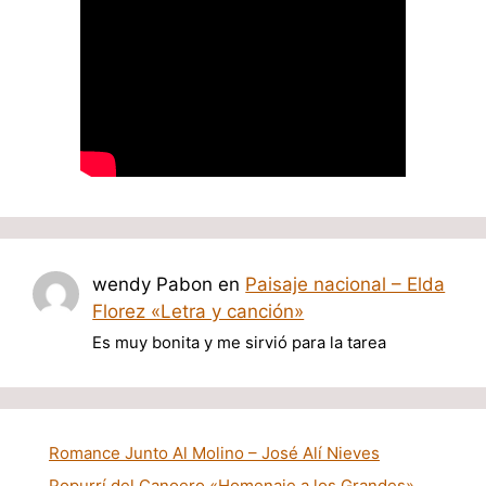
wendy Pabon
en
Paisaje nacional – Elda
Florez «Letra y canción»
Es muy bonita y me sirvió para la tarea
Romance Junto Al Molino – José Alí Nieves
Popurrí del Canoero «Homenaje a los Grandes»