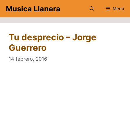
Saltar
Musica Llanera
Menú
al
contenido
Tu desprecio – Jorge
Guerrero
14 febrero, 2016