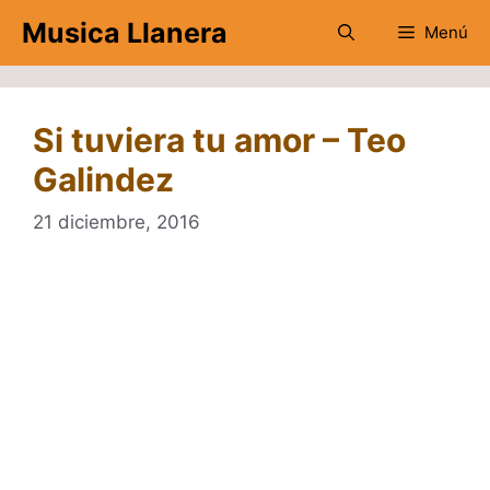
Saltar
Musica Llanera
Menú
al
contenido
Si tuviera tu amor – Teo
Galindez
21 diciembre, 2016