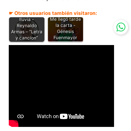
☛ Otros usuarios también visitaron:
Tu carta y la
Me llegó tarde
lluvia -
la carta -
Reynaldo
Génesis
Armas – “Letra
Fuenmayor
y cancion”