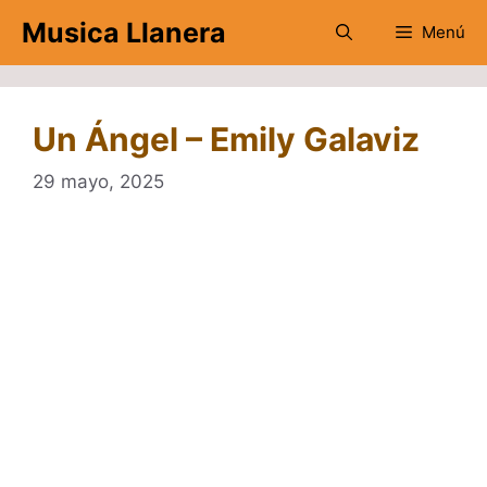
Saltar
Musica Llanera
Menú
al
contenido
Un Ángel – Emily Galaviz
29 mayo, 2025