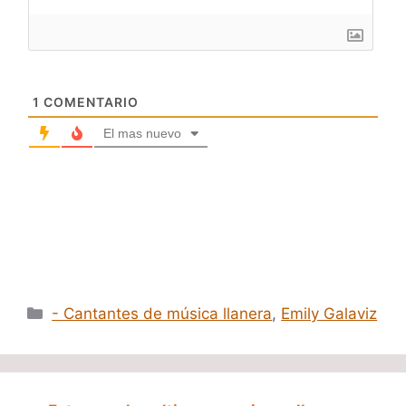
1
COMENTARIO
El mas nuevo
Categorías
- Cantantes de música llanera
,
Emily Galaviz