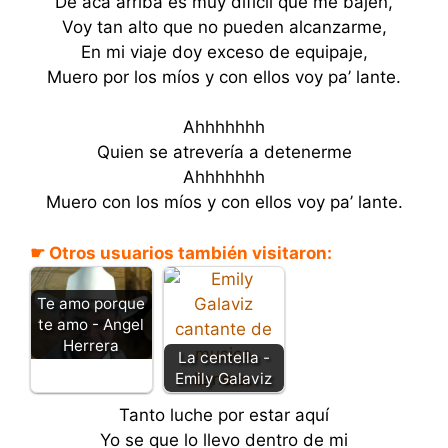
De acá arriba es muy difícil que me bajen,
Voy tan alto que no pueden alcanzarme,
En mi viaje doy exceso de equipaje,
Muero por los míos y con ellos voy pa’ lante.
Ahhhhhhh
Quien se atrevería a detenerme
Ahhhhhhh
Muero con los míos y con ellos voy pa’ lante.
☛ Otros usuarios también visitaron:
Te amo porque
te amo - Angel
Herrera
La centella -
Emily Galaviz
Tanto luche por estar aquí
Yo se que lo llevo dentro de mi