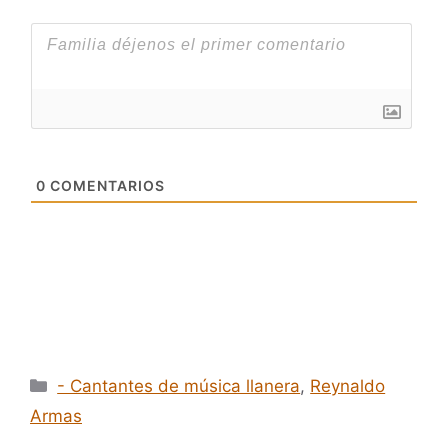
0
COMENTARIOS
Categorías
- Cantantes de música llanera
,
Reynaldo
Armas