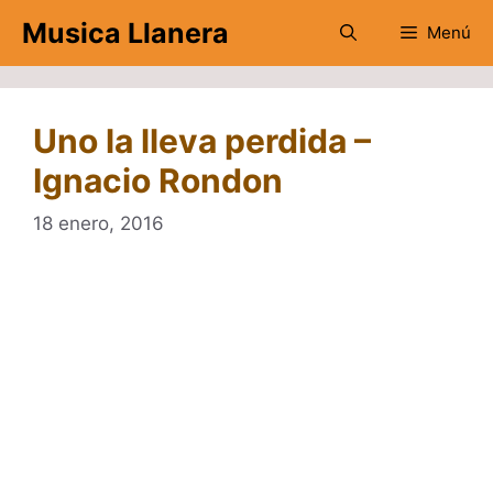
Saltar
Musica Llanera
Menú
al
contenido
Uno la lleva perdida –
Ignacio Rondon
18 enero, 2016