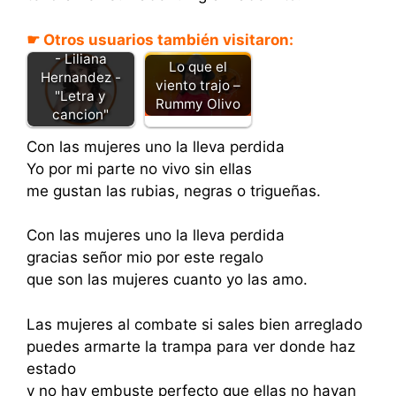
☛ Otros usuarios también visitaron:
Preguntale a el
- Liliana
Lo que el
Hernandez -
viento trajo –
"Letra y
Rummy Olivo
cancion"
Con las mujeres uno la lleva perdida
Yo por mi parte no vivo sin ellas
me gustan las rubias, negras o trigueñas.
Con las mujeres uno la lleva perdida
gracias señor mio por este regalo
que son las mujeres cuanto yo las amo.
Las mujeres al combate si sales bien arreglado
puedes armarte la trampa para ver donde haz
estado
y no hay embuste perfecto que ellas no hayan