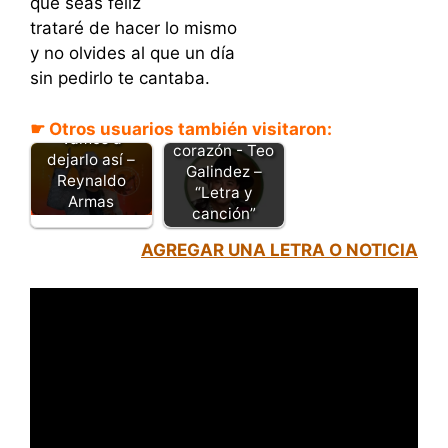
que seas feliz
trataré de hacer lo mismo
y no olvides al que un día
sin pedirlo te cantaba.
☛ Otros usuarios también visitaron:
No te rindas
Vamos a
corazón - Teo
dejarlo así –
Galindez –
Reynaldo
“Letra y
Armas
canción”
AGREGAR UNA LETRA O NOTICIA