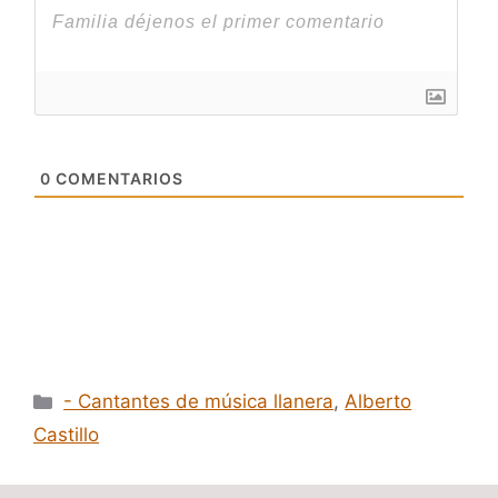
0
COMENTARIOS
Categorías
- Cantantes de música llanera
,
Alberto
Castillo